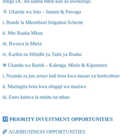
Iringa DC ina kanda mbili kuu za uwekezaji:
🌞 Ukanda wa Joto – Ismani & Pawaga
i. Bonde la Mkombozi Irrigation Scheme
ii. Mto Ruaha Mkuu
iii. Bwawa la Mtera
iv. Karibu na Hifadhi ya Taifa ya Ruaha
❄ Ukanda wa Baridi – Kalenga, Mlolo & Kiponzero
i. Nyanda za juu zenye hali bora kwa mazao ya horticulture
ii. Mazingira bora kwa ufugaji wa maziwa
iii. Eneo kubwa la misitu na mbao
3️⃣ PRIORITY INVESTMENT OPPORTUNITIES
🌾 AGRIBUSINESS OPPORTUNITIES