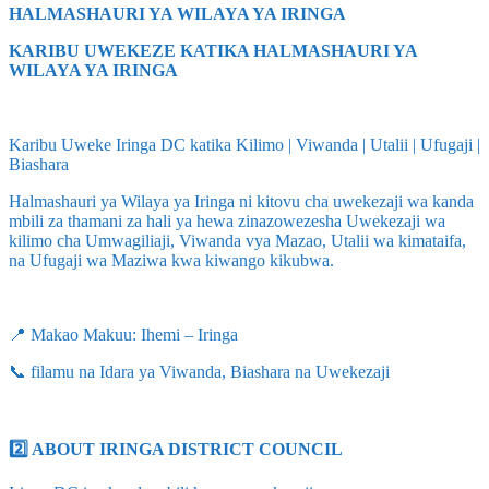
HALMASHAURI YA WILAYA YA IRINGA
KARIBU UWEKEZE KATIKA HALMASHAURI YA
WILAYA YA IRINGA
Karibu Uweke Iringa DC katika Kilimo | Viwanda | Utalii | Ufugaji |
Biashara
Halmashauri ya Wilaya ya Iringa ni kitovu cha uwekezaji wa kanda
mbili za thamani za hali ya hewa zinazowezesha Uwekezaji wa
kilimo cha Umwagiliaji, Viwanda vya Mazao, Utalii wa kimataifa,
na Ufugaji wa Maziwa kwa kiwango kikubwa.
📍 Makao Makuu: Ihemi – Iringa
📞 filamu na Idara ya Viwanda, Biashara na Uwekezaji
2️⃣ ABOUT IRINGA DISTRICT COUNCIL