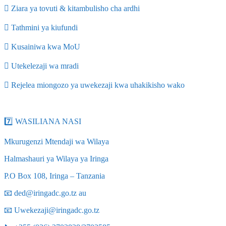
 Ziara ya tovuti & kitambulisho cha ardhi
 Tathmini ya kiufundi
 Kusainiwa kwa MoU
 Utekelezaji wa mradi
 Rejelea miongozo ya uwekezaji kwa uhakikisho wako
7️⃣ WASILIANA NASI
Mkurugenzi Mtendaji wa Wilaya
Halmashauri ya Wilaya ya Iringa
P.O Box 108, Iringa – Tanzania
📧 ded@iringadc.go.tz au
📧 Uwekezaji@iringadc.go.tz