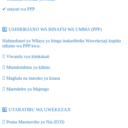
✔ utayari wa PPP
5️⃣ USHIRIKIANO WA BINAFSI WA UMMA (PPP)
Halmashauri ya Wilaya ya Iringa inakaribisha Wawekezaji kupitia
mfumo wa PPP kwa:
 Viwanda vya kimkakati
 Miundombinu ya kilimo
 Maghala na masoko ya kisasa
 Maendeleo ya Majengo
6️⃣ UTARATIBU WA UWEKEZAJI
 Peana Maonyesho ya Nia (EOI)