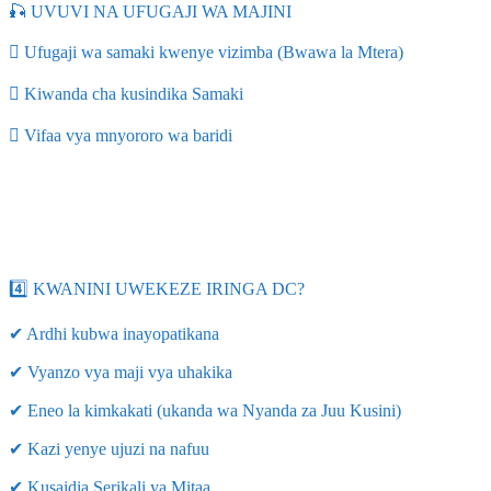
🎣 UVUVI NA UFUGAJI WA MAJINI
 Ufugaji wa samaki kwenye vizimba (Bwawa la Mtera)
 Kiwanda cha kusindika Samaki
 Vifaa vya mnyororo wa baridi
4️⃣ KWANINI UWEKEZE IRINGA DC?
✔ Ardhi kubwa inayopatikana
✔ Vyanzo vya maji vya uhakika
✔ Eneo la kimkakati (ukanda wa Nyanda za Juu Kusini)
✔ Kazi yenye ujuzi na nafuu
✔ Kusaidia Serikali ya Mitaa