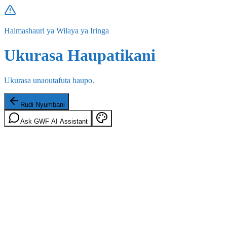
Halmashauri ya Wilaya ya Iringa
Ukurasa Haupatikani
Ukurasa unaoutafuta haupo.
Rudi Nyumbani
Ask GWF AI Assistant