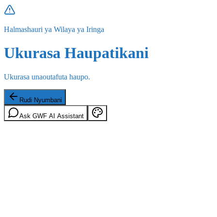
Halmashauri ya Wilaya ya Iringa
Ukurasa Haupatikani
Ukurasa unaoutafuta haupo.
Rudi Nyumbani
Ask GWF AI Assistant