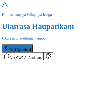
Halmashauri ya Wilaya ya Iringa
Ukurasa Haupatikani
Ukurasa unaoutafuta haupo.
Rudi Nyumbani
Ask GWF AI Assistant